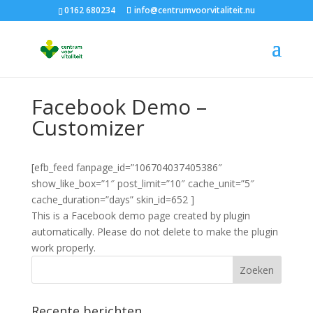
0162 680234
info@centrumvoorvitaliteit.nu
Facebook Demo –
Customizer
[efb_feed fanpage_id=”106704037405386″
show_like_box=”1″ post_limit=”10″ cache_unit=”5″
cache_duration=”days” skin_id=652 ]
This is a Facebook demo page created by plugin
automatically. Please do not delete to make the plugin
work properly.
Recente berichten