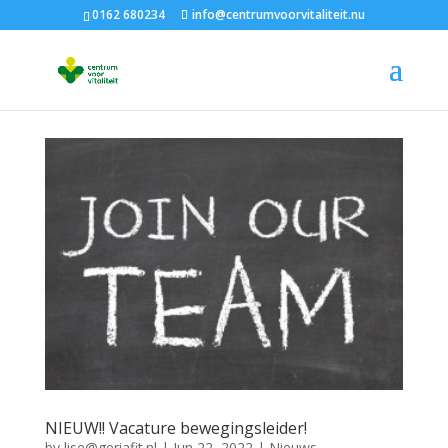
0162 680234
info@centrumvoorvitaliteit.nu
NIEUW!! Vacature bewegingsleider!
by
lise@geriafit.nl
|
Jun 22, 2022
|
Nieuws